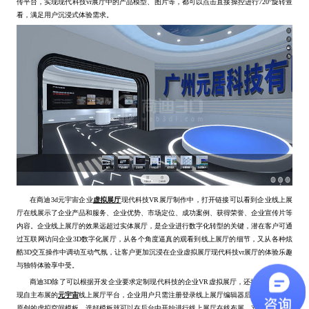
传平台，实现现代科技vr展厅中的产品模型、图片等，都可以点击直接操控进行720°旋转查
看，满足用户沉浸式体验需求。
在商迪3d元宇宙企业
虚拟展厅
现代科技VR展厅制作中，打开链接可以看到企业线上展
厅在线展示了企业产品和服务、企业优势、市场定位、成功案例、获得荣誉、企业宣传片等
内容。企业线上展厅的效果远超过实体展厅，是企业进行数字化转型的关键，潜在客户可通
过互联网访问企业3D数字化展厅，从各个角度逼真的观看到线上展厅的细节，又从各种炫
酷3D交互操作中调动互动气氛，让客户更加沉浸在企业虚拟展厅现代科技vr展厅的体验乐趣
与独特体验享中受。
商迪3D除了可以根据开发企业要求定制现代科技的企业VR虚拟展厅，还推出了可以实
现自主布展的
元宇宙
线上展厅平台，企业用户只需注册登录线上展厅编辑器后台，拥有精致
原创的虚拟空间模板，选好模板就可以在后台中开始进行线上展厅在线布展，支持音视频、