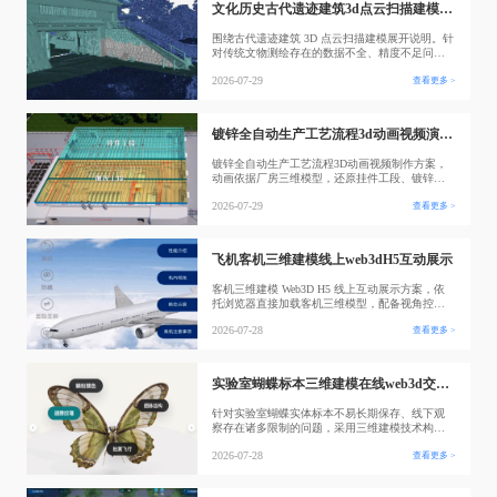
文化历史古代遗迹建筑3d点云扫描建模展示
围绕古代遗迹建筑 3D 点云扫描建模展开说明。针
对传统文物测绘存在的数据不全、精度不足问
题，利用三维点云扫描完整采集古建筑及其周边
2026-07-29
查看更多 >
环境空间数据，生成高精度三维数字模型。模型
可应用于文物现状建档、修缮勘测、线上三维交
互展示，实现历史遗迹信息长久数字化留存，助
力文化遗产保护与数字化展示工作开展。
镀锌全自动生产工艺流程3d动画视频演示制作
镀锌全自动生产工艺流程3D动画视频制作方案，
动画依据厂房三维模型，还原挂件工段、镀锌工
段空间布局，完整演示工件上挂、转运、浸镀等
2026-07-29
查看更多 >
自动化工序。依托透明化建模直观展示厂房钢结
构、内部管线与设备排布，可拆分、连续演示生
产流程，适用于项目汇报、工艺培训等场景，模
型与工序严格贴合实际生产线参数。
飞机客机三维建模线上web3dH5互动展示
客机三维建模 Web3D H5 线上互动展示方案，依
托浏览器直接加载客机三维模型，配备视角控
制、构件显隐切换功能，集成性能参数、机舱视
2026-07-28
查看更多 >
角、舱位布局、乘机须知等信息模块。方案不受
场地限制，多终端可访问，适用于航空科普、民
航教学与企业线上展示场景。
实验室蝴蝶标本三维建模在线web3d交互展示
针对实验室蝴蝶实体标本不易长期保存、线下观
察存在诸多限制的问题，采用三维建模技术构建
蝴蝶标本高精度数字模型，开发 Web3D 在线交互
2026-07-28
查看更多 >
展示系统。系统完整还原翅脉、翅膀纹理、鳞粉
色彩等标本细节，支持自由视角浏览与局部交互
查看，可模拟蝴蝶拍翼飞行动画。用户通过网页