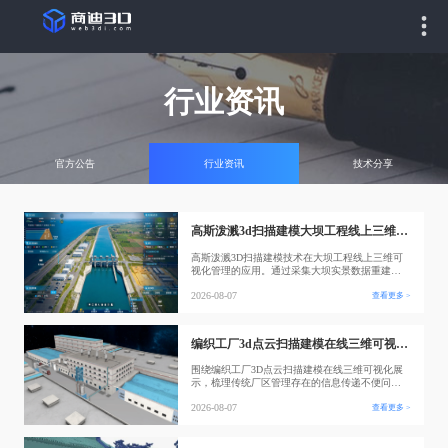
行业资讯
官方公告
行业资讯
技术分享
高斯泼溅3d扫描建模大坝工程线上三维可视化管理
高斯泼溅3D扫描建模技术在大坝工程线上三维可
视化管理的应用。通过采集大坝实景数据重建三
维场景，对接水情、坝体安全监测、缺陷、报警
2026-08-07
查看更多 >
等业务数据，在Web3D网页端实现实景模型与业务
数据融合，解决传统水利管理中数据分散、点位
定位困难、模型网页加载性能差等痛点，实现大
坝远程实景查看、数据一体化展示、线上巡检
编织工厂3d点云扫描建模在线三维可视化展示
围绕编织工厂3D点云扫描建模在线三维可视化展
示，梳理传统厂区管理存在的信息传递不便问
题，介绍点云扫描采集、数据处理建模、Web端部
2026-08-07
查看更多 >
署的完整流程，说明该数字化方案在厂区档案留
存、远程浏览查看、规划辅助、信息挂载方面的
作用，阐述该技术对编织工厂数字化管理带来的
实际价值与后续拓展方向。