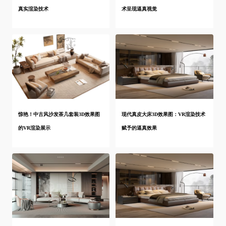
真实渲染技术
术呈现逼真视觉
惊艳！中古风沙发茶几套装3D效果图
现代真皮大床3D效果图：VR渲染技术
的VR渲染展示
赋予的逼真效果