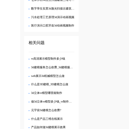
数字孪生实景3d激光扫描古建筑建模可视化
污水处理工艺原理3d演示动画视频
医疗演示口腔牙齿3d动画视频制作
相关问题
vr高清展示模型制作多少钱
3d建模服务怎么收费_3d建模服务公司
web展示3d机械模型怎么做
什么是3D建模_3D建模怎么做
3d立体vr模型哪里能制作
做3d立体vr模型多少钱_vr制作费报价
元宇宙3d建模怎么收费?
什么是产品三维在线展示
产品如何做3d建模展示效果