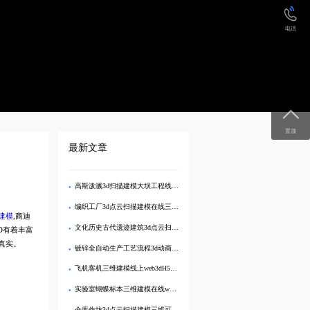
电话
置顶
最新文章
高斯泼溅3d扫描建模大坝工程线上三维可视化管理
编织工厂3d点云扫描建模在线三维可视化展示
D建模
,商迪
文化历史古代遗迹建筑3d点云扫描建模展示
D有着丰富
真实。
镀锌全自动生产工艺流程3d动画视频演示制作
飞机客机三维建模线上web3dH5互动展示
实验室蝴蝶标本三维建模在线web3d交互展示
仓库作坊3d点云扫描建模三维可视化管理