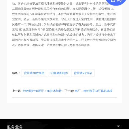
动。客户也能够更加直观地理解和感受设计方案，提出更有针对性的意见和建议，
从而确保最终的设计能够完美符合他们的期望。在实际应用中，新中式背景墙 3D
效果图制作与 VR 渲染技术的结合，不仅为家居装饰带来了全新的可能性，也在商
业空间、酒店、会所等领域大放异彩。它让人们在进入空间之前，就能对其氛围和
风格有一个清晰的认知，为后续的装修和布置提供了有力的参考。总之，新中式背
景墙 3D 效果图制作与 VR 渲染技术的融合是艺术与科技的完美结合。它让我们能
够以更加创新和震撼的方式欣赏和体验新中式设计的魅力，为室内设计行业带来了
新的活力和发展机遇。无论是追求高品质生活的个人，还是致力于打造独特空间的
设计师和企业，都能从这一艺术呈现中获得无尽的灵感和价值。
标签：
背景墙3D效果图
3D效果图制作
背景墙VR渲染
上一篇:
文物保护VR展厅：3D技术加持的考古博物馆盛宴
下一篇:
电厂、电站数字3d可视化建模
服务业务