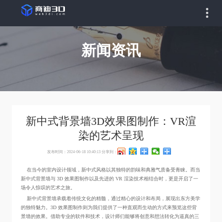
新闻资讯
新中式背景墙3D效果图制作：VR渲
染的艺术呈现
发布时间：2024-06-18 10:40:13
分享到：
在当今的室内设计领域，新中式风格以其独特的韵味和典雅气质备受青睐。而当
新中式背景墙与 3D 效果图制作以及先进的 VR 渲染技术相结合时，更是开启了一
场令人惊叹的艺术之旅。
新中式背景墙承载着传统文化的精髓，通过精心的设计和布局，展现出东方美学
的独特魅力。3D 效果图制作则为我们提供了一种直观而生动的方式来预览这些背
景墙的效果。借助专业的软件和技术，设计师们能够将创意和想法转化为逼真的三