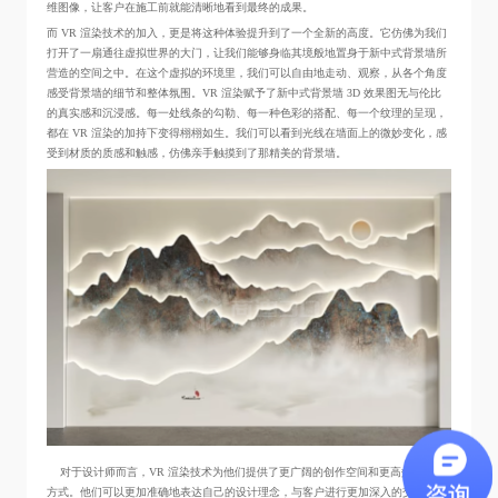
维图像，让客户在施工前就能清晰地看到最终的成果。
而 VR 渲染技术的加入，更是将这种体验提升到了一个全新的高度。它仿佛为我们
打开了一扇通往虚拟世界的大门，让我们能够身临其境般地置身于新中式背景墙所
营造的空间之中。在这个虚拟的环境里，我们可以自由地走动、观察，从各个角度
感受背景墙的细节和整体氛围。VR 渲染赋予了新中式背景墙 3D 效果图无与伦比
的真实感和沉浸感。每一处线条的勾勒、每一种色彩的搭配、每一个纹理的呈现，
都在 VR 渲染的加持下变得栩栩如生。我们可以看到光线在墙面上的微妙变化，感
受到材质的质感和触感，仿佛亲手触摸到了那精美的背景墙。
对于设计师而言，VR 渲染技术为他们提供了更广阔的创作空间和更高效的沟通
方式。他们可以更加准确地表达自己的设计理念，与客户进行更加深入的交流和互