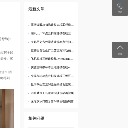
最新文章
电话
高斯泼溅3d扫描建模大坝工程线上三维可视化管理
编织工厂3d点云扫描建模在线三维可视化展示
思想和技
文化历史古代遗迹建筑3d点云扫描建模展示
镀锌全自动生产工艺流程3d动画视频演示制作
确定房子的
置顶
部装修、家
飞机客机三维建模线上web3dH5互动展示
实验室蝴蝶标本三维建模在线web3d交互展示
迪3D的
仓库作坊3d点云扫描建模三维可视化管理
最终得到一
数字孪生实景3d激光扫描古建筑建模可视化
污水处理工艺原理3d演示动画视频
医疗演示口腔牙齿3d动画视频制作
相关问题