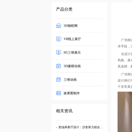
产品分类
3D物联网
VR线上展厅
广州商迪
术手段，
H5三维展示
在设计房
风格、基
3D建模动画
具选择、
广州商迪
三维动画
设计师们
个非常真
效果图制作
相关资讯
奶油风客厅设计：沙发茶几组合3D建模与效果图制作