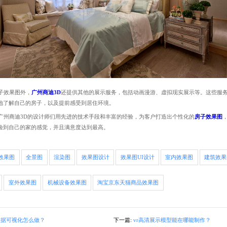
子效果图外，
广州商迪3D
还提供其他的展示服务，包括动画漫游、虚拟现实展示等。这些服
地了解自己的房子，以及提前感受到居住环境。
州商迪3D的设计师们用先进的技术手段和丰富的经验，为客户打造出个性化的
房子效果图
验到自己的家的感觉，并且满意度达到最高。
效果图
全景图
渲染图
效果图设计
效果图UI设计
室内效果图
建筑效果
室外效果图
机械设备效果图
淘宝京东天猫商品效果图
数据可视化怎么做？
下一篇:
vr高清展示模型能在哪能制作？