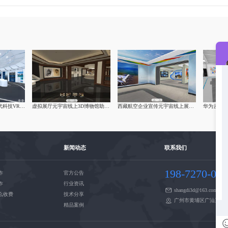
元宇宙企业虚拟展厅现代科技VR展厅制作
虚拟展厅元宇宙线上3D博物馆助力文化复兴
西藏航空企业宣传元宇宙线上展厅制作
新闻动态
联系我们
198-7270-00
作
官方公告
作
行业资讯
shangdi3d@163.com
么收费
技术分享
广州市黄埔区广汕三路3
精品案例