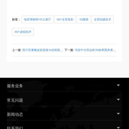
标签：
地质博物馆VR云展厅
360°全景复刻
3D建模
全景拍摄技术
360°虚拟技术
上一篇:
医疗肛瘘橡皮筋脱落3d动画视频演示
下一篇:
诧寂中古风边柜3D效果图来袭！VR渲染让搭配更生动
服务业务
常见问题
新闻动态
联系我们