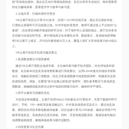
拟”等游戏化模块，观众在互动中掌握地质构造、岩石分类等专业知识，将科普教育
转化为趣味探索，显著提升学习效率与参与度。
3.云端共享，打破科普时空壁垒
VR云展厅依托云计算与5G技术，实现7×24小时在线开放，观众无论身处何处，
只需轻点屏幕即可开启探索之旅。针对学校科普需求，教师可通过线上平台组织“云
参观”，结合课堂讲解开展虚拟研学活动；对于海外华人及国际观众，展厅支持多语
言切换与在线实时导览，将中国地质文化传播至全球。数据显示，某省级地质博物
馆VR云展厅上线后，月均访问量突破50万人次，覆盖人群扩大至传统展示的10倍以
上。
VR云展厅的技术实现与建设要点
1.多源数据整合与场景建模
建设VR云展厅需联合地质学家、古生物学家与数字技术团队，对全球地质科研
数据、化石标本信息及实地考察影像进行系统整合。运用LiDAR激光扫描技术获取
岩石、地貌的高精度三维数据，结合卫星遥感图像与地质勘探资料，构建真实还原
的虚拟场景。例如，在重现“喜马拉雅山脉形成”场景时，团队参考数百万条地质监
测数据，精确模拟板块挤压过程中地层的褶皱与抬升，确保科学严谨性。
2.跨平台兼容与流畅性优化
为实现全终端覆盖，云展厅采用WebGL与轻量化3D引擎技术，无需下载插件即可
在PC、手机、VR一体机等设备流畅运行。针对复杂场景的渲染压力，通过动态加
载、模型优化等技术降低数据传输量，结合边缘计算与CDN加速，确保全球用户均
能享受低延迟、高画质的沉浸式体验。同时，开发智能适配系统，根据设备性能自
动调整画面精度，兼顾体验效果与硬件适配性。
3.内容更新与生态共建