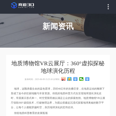
新闻资讯
地质博物馆VR云展厅：360°虚拟探秘
地球演化历程
发布时间：2025-06-09 15:25:18
分享到：
地球，这颗承载生命的蓝色星球，历经46亿年的沧桑巨变，在地质运动的雕琢下
形成了如今的壮丽地貌与丰富资源。传统的地质科普方式在呈现地球漫长演化史
时，常因展示形式单一、时空受限而难以满足公众的探索热情。地质博物馆VR云展
厅借助360°虚拟技术，打破物理边界，为观众搭建起沉浸式探索地球奥秘的数字平
台，让每个人都能穿越时空，亲历地球演化的宏伟史诗。
传统地质科普教育的发展瓶颈