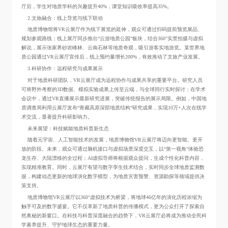
厅后，学生对地质学科的兴趣提升40%，课堂知识吸收率提高35%。
2.文旅融合：线上导览与线下联动
地质博物馆将VR云展厅作为线下展览的延伸，观众可通过扫码提前预览展品、
规划参观路线；线上展厅同步推出“云游地质公园”板块，结合360°实景拍摄与虚拟
解说，展示张家界砂岩峰林、云南石林等地质奇观，吸引游客实地游览。某世界地
质公园通过VR云展厅宣传后，线上预约量增长200%，有效推动了文旅产业发展。
3.科研协作：远程研究与成果展示
对于地质科研团队，VR云展厅成为远程协作与成果共享的重要平台。研究人员
可将野外考察的3D数据、模拟实验成果上传至云端，与全球同行实时探讨；在学术
会议中，通过VR直播展示最新研究进展，突破传统报告的展示局限。例如，中国地
质调查局利用云展厅发布“青藏高原深部地质结构”研究成果，实现10万+人次在线学
术交流，显著提升科研影响力。
未来展望：科技赋能地质科普新生态
随着元宇宙、人工智能技术的发展，地质博物馆VR云展厅将迈向更智能、更开
放的阶段。未来，观众可通过脑机接口与虚拟场景深度交互，以“第一视角”体验恐
龙生存、大陆漂移的全过程；AI虚拟导师将根据观众提问，生成个性化科普内容，
实现精准教育。同时，云展厅有望与数字孪生技术结合，实时同步全球地质监测数
据，构建动态更新的地球演化数字模型，为地质灾害预警、资源勘探等领域提供决
策支持。
地质博物馆VR云展厅以360°虚拟技术为桥梁，将地球46亿年的演化历程浓缩为
触手可及的数字盛宴。它不仅革新了地质科普的传播模式，更为公众打开了探索自
然奥秘的新窗口。在科技与科普深度融合的趋势下，VR云展厅必将成为推动全民科
学素养提升、守护地球生态的重要力量。