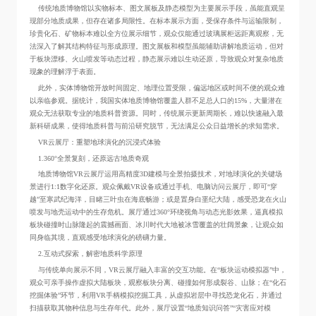
传统地质博物馆以实物标本、图文展板及静态模型为主要展示手段，虽能直观呈
现部分地质成果，但存在诸多局限性。在标本展示方面，受保存条件与运输限制，
珍贵化石、矿物标本难以全方位展示细节，观众仅能通过玻璃展柜远距离观察，无
法深入了解其结构特征与形成原理。图文展板和模型虽能辅助讲解地质运动，但对
于板块漂移、火山喷发等动态过程，静态展示难以生动还原，导致观众对复杂地质
现象的理解浮于表面。
此外，实体博物馆开放时间固定、地理位置受限，偏远地区或时间不便的观众难
以亲临参观。据统计，我国实体地质博物馆覆盖人群不足总人口的15%，大量潜在
观众无法获取专业的地质科普资源。同时，传统展示更新周期长，难以快速融入最
新科研成果，使得地质科普与前沿研究脱节，无法满足公众日益增长的求知需求。
VR云展厅：重塑地球演化的沉浸式体验
1.360°全景复刻，还原远古地质奇观
地质博物馆VR云展厅运用高精度3D建模与全景拍摄技术，对地球演化的关键场
景进行1:1数字化还原。观众佩戴VR设备或通过手机、电脑访问云展厅，即可“穿
越”至寒武纪海洋，目睹三叶虫在海底畅游；或是置身白垩纪大陆，感受恐龙在火山
喷发与地壳运动中的生存危机。展厅通过360°环绕视角与动态光影效果，逼真模拟
板块碰撞时山脉隆起的震撼画面、冰川时代大地被冰雪覆盖的壮阔景象，让观众如
同身临其境，直观感受地球演化的磅礴力量。
2.互动式探索，解密地质科学原理
与传统单向展示不同，VR云展厅融入丰富的交互功能。在“板块运动模拟器”中，
观众可亲手操作虚拟大陆板块，观察板块分离、碰撞如何形成裂谷、山脉；在“化石
挖掘体验”环节，利用VR手柄模拟挖掘工具，从虚拟岩层中寻找恐龙化石，并通过
扫描获取其物种信息与生存年代。此外，展厅设置“地质知识问答”“灾害应对模