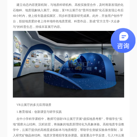
建立动态内容更新机制，与地质科研机构、高校实验室合作，及时将新发现的化
石物种、地质现象纳入展厅。例如，某VR云展厅在“贵州生物群”化石新发现公布后
48小时内，便上线专题虚拟展区，同步科普最新研究成果。此外，开放用户创作平
台，鼓励地质爱好者上传本地特色地质景观、科普作品，形成“官方主导+大众参
与”的科普生态，持续丰富展厅内容。
VR云展厅的多元应用场景
1.教育领域：创新课堂与研学实践
在中小学科学课程中，教师可借助VR云展厅开展“虚拟地质考察”，带领学生“实
地”观察火山结构、沉积岩层，将抽象的地质原理转化为具象体验。高校地质专业教
学中，云展厅提供的高精度虚拟标本与地质模型，帮助学生突破实验条件限制，深
入研究矿物晶体结构、地质灾害模拟等复杂课题。据某重点中学反馈，引入VR云展