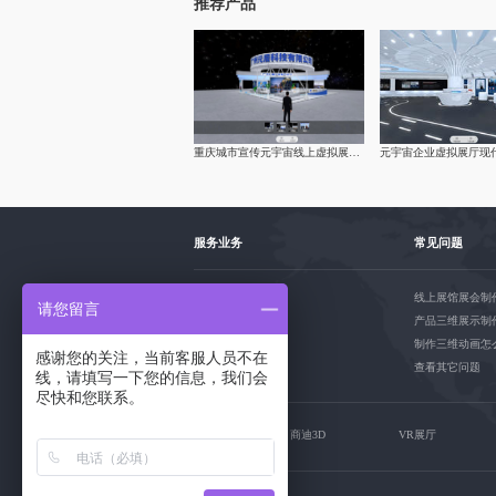
推荐产品
重庆城市宣传元宇宙线上虚拟展厅制作-vr企业|线上展馆|展厅
服务业务
常见问题
3D物联网
线上展馆展会制
请您留言
VR线上展厅
产品三维展示制
H5三维展示
制作三维动画怎
感谢您的关注，当前客服人员不在
3D建模动画
查看其它问题
线，请填写一下您的信息，我们会
尽快和您联系。
友情链接
商迪3D
VR展厅
多媒体展厅设计