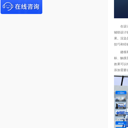
在设计完
辅助设计
果。渲染
技巧和经
建模和渲
标、触摸
效果可以
添加需要