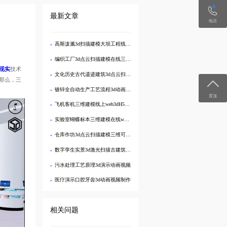
最新文章
电话
高斯泼溅3d扫描建模大坝工程线上三维可视化管理
编织工厂3d点云扫描建模在线三维可视化展示
现实
技术
文化历史古代遗迹建筑3d点云扫描建模展示
那么，三
镀锌全自动生产工艺流程3d动画视频演示制作
置顶
飞机客机三维建模线上web3dH5互动展示
实验室蝴蝶标本三维建模在线web3d交互展示
仓库作坊3d点云扫描建模三维可视化管理
数字孪生实景3d激光扫描古建筑建模可视化
污水处理工艺原理3d演示动画视频
医疗演示口腔牙齿3d动画视频制作
相关问题