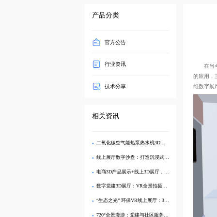
产品分类
官方公告
行业资讯
在当今
的应用，
技术分享
维数字展
相关资讯
二氧化碳空气能热泵热水机3D建模 - 沉浸式3D展厅展示
线上展厅数字沙盘：打造沉浸式三维展示的终极解决方案
电商3D产品展示+线上3D展厅，打造沉浸式购物体验
数字党建3D展厅：VR全景拍摄技术，沉浸式激发党建新力量
“生态之光” 环保VR线上展厅：360度全景探索可持续发展奥秘
720°全景漫游：党建与社区服务VR线上展厅