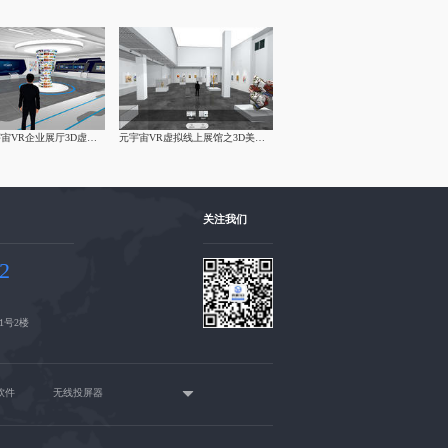
华为云元宇宙VR企业展厅3D虚拟展厅制作
元宇宙VR虚拟线上展馆之3D美术馆制作
关注我们
32
1号2楼
软件
无线投屏器