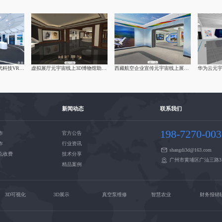
元宇宙企业虚拟展厅现代科技VR展厅制作
虚拟展厅元宇宙线上3D博物馆助力文化复兴
西藏航空企业宣传元宇宙线上展厅制作
新闻动态
联系我们
198-7270-00
作
官方公告
作
行业资讯
shangdi3d@163.com
么收费
技术分享
广州市黄埔区广汕三路3
精品案例
3D可视化
3D展示
真空泵维修
智慧农业
财务报销