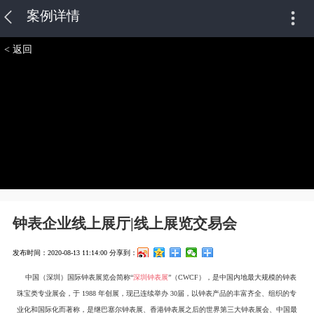
案例详情
< 返回
钟表企业线上展厅|线上展览交易会
发布时间：2020-08-13 11:14:00
分享到：
中国（深圳）国际钟表展览会简称“
深圳钟表展
”（CWCF），是中国内地最大规模的钟表
珠宝类专业展会，于 1988 年创展，现已连续举办 30届，以钟表产品的丰富齐全、组织的专
业化和国际化而著称，是继巴塞尔钟表展、香港钟表展之后的世界第三大钟表展会、中国最