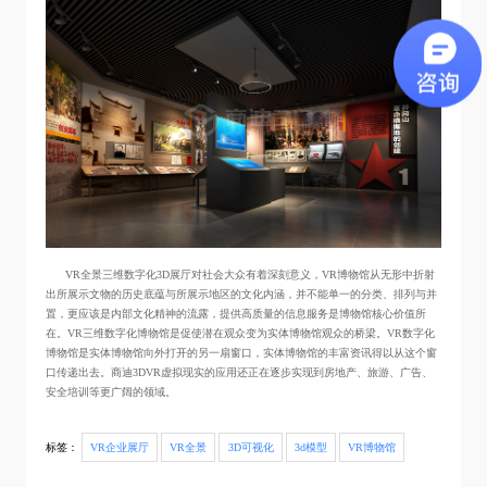
VR全景三维数字化3D展厅对社会大众有着深刻意义，VR博物馆从无形中折射
出所展示文物的历史底蕴与所展示地区的文化内涵，并不能单一的分类、排列与并
置，更应该是内部文化精神的流露，提供高质量的信息服务是博物馆核心价值所
在。VR三维数字化博物馆是促使潜在观众变为实体博物馆观众的桥梁。VR数字化
博物馆是实体博物馆向外打开的另一扇窗口，实体博物馆的丰富资讯得以从这个窗
口传递出去。商迪3DVR虚拟现实的应用还正在逐步实现到房地产、旅游、广告、
安全培训等更广阔的领域。
标签：
VR企业展厅
VR全景
3D可视化
3d模型
VR博物馆