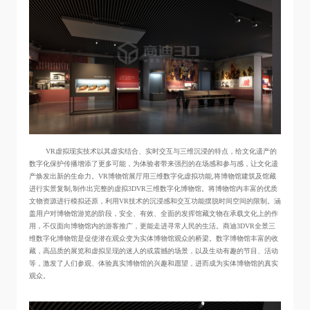
VR虚拟现实技术以其虚实结合、实时交互与三维沉浸的特点，给文化遗产的
数字化保护传播增添了更多可能，为体验者带来强烈的在场感和参与感，让文化遗
产焕发出新的生命力。VR博物馆展厅用三维数字化虚拟功能,将博物馆建筑及馆藏
进行实景复制,制作出完整的虚拟3DVR三维数字化博物馆。将博物馆内丰富的优质
文物资源进行模拟还原，利用VR技术的沉浸感和交互功能摆脱时间空间的限制。涵
盖用户对博物馆游览的阶段，安全、有效、全面的发挥馆藏文物在承载文化上的作
用，不仅面向博物馆内的游客推广，更能走进寻常人民的生活。商迪3DVR全景三
维数字化博物馆是促使潜在观众变为实体博物馆观众的桥梁。数字博物馆丰富的收
藏，高品质的展览和虚拟呈现的迷人的或震撼的场景，以及生动有趣的节目、活动
等，激发了人们参观、体验真实博物馆的兴趣和愿望，进而成为实体博物馆的真实
观众。