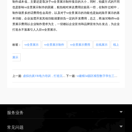
制作成本低，主要还是取决于vr全景展示制作项目的大小，同时，拍摄方式的不同
也是影响vr全景展示制作的因素，航拍相对来说费用比较高一些，在制作过程中，
制作场景多的话费用也会高些，以及对于vr全景展示的功能也是如此除开展示的基
本功能，企业如需开发其他功能就要担负一定的开发费用，总之，商迪3D制作vr全
景展示费用以企业制作需求为主，一切都以企业宣传和品牌宣传为出发点，为企业
打造永不落幕引人入目vr全景展示。
标签：
vr全景展示
vr全景展示制作
vr全景展示费用
在线展示
线上
展示
上一篇:
虚拟仿真VR电力培训，打造沉浸式安全培训
下一篇:
vr建模3d园区模型数字孪生三维物联网系统
服务业务
常见问题