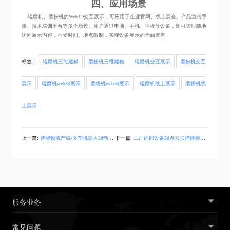
四、应用场景
辊磨机、磨粉机的Web3D交互展示，可应用于企业官网、线上展会、产品宣传手
册、技术培训平台等多个场景。用户通过电脑、手机、平板等设备，即可随时随地
访问展示内容，不受时间、地点限制，实现设备展示的全面覆盖
标签：
辊磨机三维建模
磨粉机三维建模
辊磨机交互展示
磨粉机交互
展示
辊磨机web3d展示
磨粉机web3d展示
辊磨机线上展示
磨粉机线
上展示
上一篇:
智能物流产线-叉车机器人3d动画演示视频制作
下一篇:
工厂内部设备3d点云扫描建模展示
服务业务
常见问题