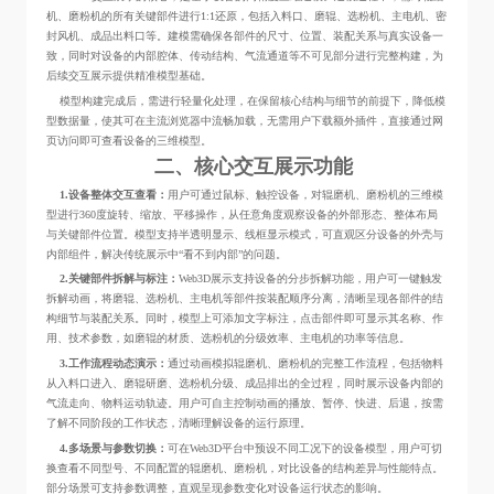
机、磨粉机的所有关键部件进行1:1还原，包括入料口、磨辊、选粉机、主电机、密
封风机、成品出料口等。建模需确保各部件的尺寸、位置、装配关系与真实设备一
致，同时对设备的内部腔体、传动结构、气流通道等不可见部分进行完整构建，为
后续交互展示提供精准模型基础。
模型构建完成后，需进行轻量化处理，在保留核心结构与细节的前提下，降低模
型数据量，使其可在主流浏览器中流畅加载，无需用户下载额外插件，直接通过网
页访问即可查看设备的三维模型。
二、核心交互展示功能
1.设备整体交互查看：
用户可通过鼠标、触控设备，对辊磨机、磨粉机的三维模
型进行360度旋转、缩放、平移操作，从任意角度观察设备的外部形态、整体布局
与关键部件位置。模型支持半透明显示、线框显示模式，可直观区分设备的外壳与
内部组件，解决传统展示中“看不到内部”的问题。
2.关键部件拆解与标注：
Web3D展示支持设备的分步拆解功能，用户可一键触发
拆解动画，将磨辊、选粉机、主电机等部件按装配顺序分离，清晰呈现各部件的结
构细节与装配关系。同时，模型上可添加文字标注，点击部件即可显示其名称、作
用、技术参数，如磨辊的材质、选粉机的分级效率、主电机的功率等信息。
3.工作流程动态演示：
通过动画模拟辊磨机、磨粉机的完整工作流程，包括物料
从入料口进入、磨辊研磨、选粉机分级、成品排出的全过程，同时展示设备内部的
气流走向、物料运动轨迹。用户可自主控制动画的播放、暂停、快进、后退，按需
了解不同阶段的工作状态，清晰理解设备的运行原理。
4.多场景与参数切换：
可在Web3D平台中预设不同工况下的设备模型，用户可切
换查看不同型号、不同配置的辊磨机、磨粉机，对比设备的结构差异与性能特点。
部分场景可支持参数调整，直观呈现参数变化对设备运行状态的影响。