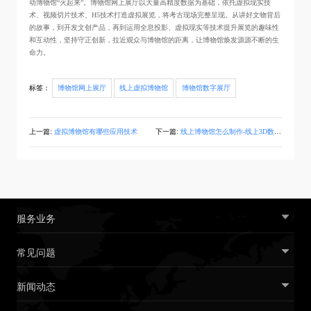
动博物馆“火起来”。博物馆网上展厅以大量高精度数据为基础，依托虚拟现实技
术、视频切片技术、H5技术打造虚拟展览，将考古现场完整呈现。从讲好文物背后
的故事，到开发文创产品，再到运用全息投影、虚拟现实等技术提升展览的趣味性
和互动性，坚持守正创新，拉近观众与博物馆的距离，让博物馆焕发源源不断的生
命力。
标签：
博物馆网上展厅
线上虚拟博物馆
博物馆数字展厅
上一篇:
虚拟博物馆有哪些应用技术
下一篇:
线上博物馆怎么制作-线上3D数字博物馆设计方案
服务业务
常见问题
新闻动态