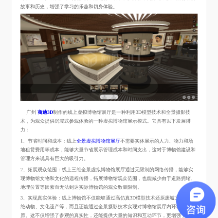
故事和历史，增强了学习的乐趣和切身体验。
广州
商迪3D
制作的线上虚拟博物馆展厅是一种利用3D模型技术和全景摄影技
术，为观众提供沉浸式参观体验的一种虚拟博物馆展示模式。它具有以下发展潜
力：
1、节省时间和成本：线上
全景虚拟博物馆展厅
不需要实体展示的人力、物力和场
地租赁费用等成本，能够大量节省展示管理成本和时间支出，这对于博物馆建设和
管理方来说具有巨大的吸引力。
2、拓展观众范围：线上三维全景虚拟博物馆展厅通过无限制的网络传播，能够实
现博物馆文物和文化的远程传播，拓展博物馆观众范围，也能减少由于道路拥堵、
地理位置等因素而无法到达实际博物馆的观众数量限制。
3、实现真实体验：线上博物馆不仅能够通过高仿真3D模型技术还原废墟文物、灭
绝动物、文化遗产等，而且还能通过全景摄影技术实现对博物馆展厅内环境的还
原。这不仅增强了参观的真实性，还能提供大量的知识和互动环节，更增强了参观