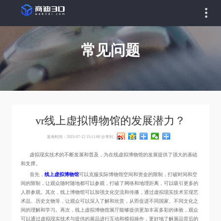
常见问题
vr线上虚拟博物馆的发展潜力？
发布时间：2023-07-12 15:11:00
分享到：
虚拟现实技术的不断发展和普及，为在线虚拟博物馆的发展提供了强大的基础
和支撑。
首先，
线上虚拟博物馆
可以克服实际博物馆空间和资金的限制，打破时间和空
间的限制，让观众随时随地都可以参观，打破了网络和地理距离，可以吸引更多的
人群参观。其次，线上博物馆可以加强文化交流和传播，通过虚拟现实技术呈现艺
术品、历史文物等，让观众可以深入了解和欣赏，从而促进不同国家、不同文化之
间的理解和学习。再次，线上虚拟博物馆展厅能够提供更加丰富多彩的体验，观众
可以通过虚拟现实技术与提供的展品进行互动和模拟操作，更好地了解展品背后的