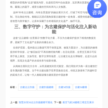
模型的外部视角“走进”建筑内部，在虚拟空间中自由漫游，近距离欣赏梁柱上的雕
饰、匾额上的题字，感受古建的空间布局与人文氛围。
这种“外有点云建模、内有全景漫游”的融合展示方式，打破了时空与地域的限
制。无论身处何地，都能以沉浸式视角探索古建的每一处角落，感受传统建筑的营
造智慧与美学魅力，让原本深藏于古村巷陌的文化遗产，触手可及。
三、数字守护：为古建保护与活化注入新动
能
这套“点云建模+全景展示”的数字化方案，不仅为古建保护提供了精准的数据支
撑，更赋予了文化遗产全新的传播生命力。
在保护层面，毫米级点云数据可用于病害监测、修复方案设计，为古建筑的修缮
提供科学依据，让“修旧如旧”不再依赖经验判断；在活化层面，全景交互展示可应
用于线上展览、文旅导览、数字文博等场景，让古建文化走出博物馆，走进大众的
视野，实现文化遗产的永续传承与创新传播。
从闽南古厝到北方古寺，从民居建筑到官式殿堂，我们用技术为每一座古建筑打
造专属的数字档案。当千年古建在数字世界里焕发生机，传统文脉便有了跨越时空
的延续方式，让每一代人都能读懂古建筑里的中国故事
标签：
古建点云扫描
古建扫描建模
古建3d扫描
古建3d建模
上一篇:
智慧水坝3d点云扫描建模可视化
下一篇:
航空飞机3d建模三维交互展示