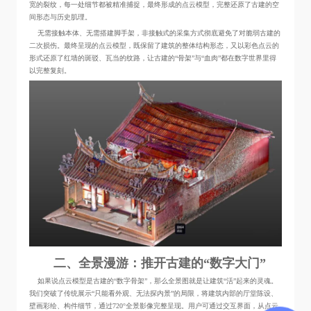
宽的裂纹，每一处细节都被精准捕捉，最终形成的点云模型，完整还原了古建的空
间形态与历史肌理。
无需接触本体、无需搭建脚手架，非接触式的采集方式彻底避免了对脆弱古建的
二次损伤。最终呈现的点云模型，既保留了建筑的整体结构形态，又以彩色点云的
形式还原了红墙的斑驳、瓦当的纹路，让古建的“骨架”与“血肉”都在数字世界里得
以完整复刻。
二、全景漫游：推开古建的“数字大门”
如果说点云模型是古建的“数字骨架”，那么全景图就是让建筑“活”起来的灵魂。
我们突破了传统展示“只能看外观、无法探内景”的局限，将建筑内部的厅堂陈设、
壁画彩绘、构件细节，通过720°全景影像完整呈现。用户可通过交互界面，从点云