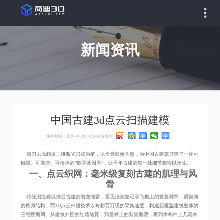
新闻资讯
中国古建3d点云扫描建模
发布时间：2026-04-29 14:26:36
分享到：
我们以高精度三维激光扫描为笔，以全景影像为墨，为中国古建筑打造了一座可
触摸、可漫游、可传承的“数字基因库”，让千年古建的每一处细节都得以永生。
一、点云织网：毫米级复刻古建的肌理与风
骨
传统测绘难以捕捉古建的细微病害，更无法完整记录飞檐上的繁复雕饰、梁架间
的榫卯结构，而3D点云扫描技术以每秒百万级的采集速度，构建起覆盖建筑整体的
三维数据网。从建筑外围的红墙黛瓦，到屋脊上的剪瓷雕塑，再到木构件上几毫米