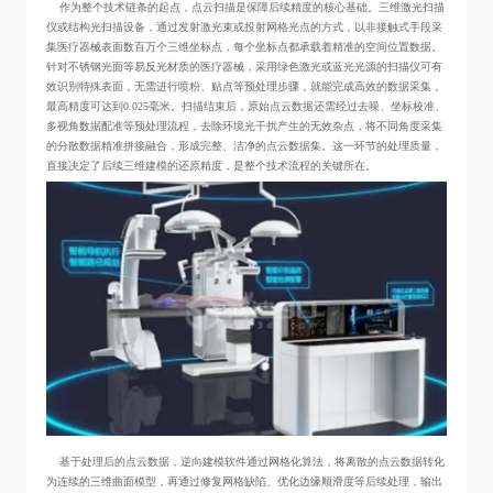
作为整个技术链条的起点，点云扫描是保障后续精度的核心基础。三维激光扫描
仪或结构光扫描设备，通过发射激光束或投射网格光点的方式，以非接触式手段采
集医疗器械表面数百万个三维坐标点，每个坐标点都承载着精准的空间位置数据。
针对不锈钢光面等易反光材质的医疗器械，采用绿色激光或蓝光光源的扫描仪可有
效识别特殊表面，无需进行喷粉、贴点等预处理步骤，就能完成高效的数据采集，
最高精度可达到0.025毫米。扫描结束后，原始点云数据还需经过去噪、坐标校准、
多视角数据配准等预处理流程，去除环境光干扰产生的无效杂点，将不同角度采集
的分散数据精准拼接融合，形成完整、洁净的点云数据集。这一环节的处理质量，
直接决定了后续三维建模的还原精度，是整个技术流程的关键所在。
基于处理后的点云数据，逆向建模软件通过网格化算法，将离散的点云数据转化
为连续的三维曲面模型，再通过修复网格缺陷、优化边缘顺滑度等后续处理，输出