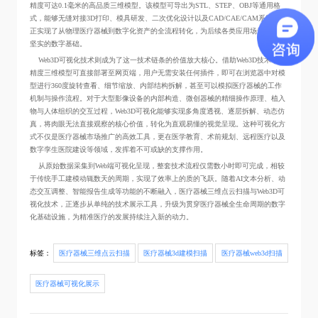
精度可达0.1毫米的高品质三维模型。该模型可导出为STL、STEP、OBJ等通用格
式，能够无缝对接3D打印、模具研发、二次优化设计以及CAD/CAE/CAM系统，真
正实现了从物理医疗器械到数字化资产的全流程转化，为后续各类应用场景提供了
坚实的数字基础。
Web3D可视化技术则成为了这一技术链条的价值放大核心。借助Web3D技术，高
精度三维模型可直接部署至网页端，用户无需安装任何插件，即可在浏览器中对模
型进行360度旋转查看、细节缩放、内部结构拆解，甚至可以模拟医疗器械的工作
机制与操作流程。对于大型影像设备的内部构造、微创器械的精细操作原理、植入
物与人体组织的交互过程，Web3D可视化能够实现多角度透视、逐层拆解、动态仿
真，将肉眼无法直接观察的核心价值，转化为直观易懂的视觉呈现。这种可视化方
式不仅是医疗器械市场推广的高效工具，更在医学教育、术前规划、远程医疗以及
数字孪生医院建设等领域，发挥着不可或缺的支撑作用。
从原始数据采集到Web端可视化呈现，整套技术流程仅需数小时即可完成，相较
于传统手工建模动辄数天的周期，实现了效率上的质的飞跃。随着AI文本分析、动
态交互调整、智能报告生成等功能的不断融入，医疗器械三维点云扫描与Web3D可
视化技术，正逐步从单纯的技术展示工具，升级为贯穿医疗器械全生命周期的数字
化基础设施，为精准医疗的发展持续注入新的动力。
标签：
医疗器械三维点云扫描
医疗器械3d建模扫描
医疗器械web3d扫描
医疗器械可视化展示