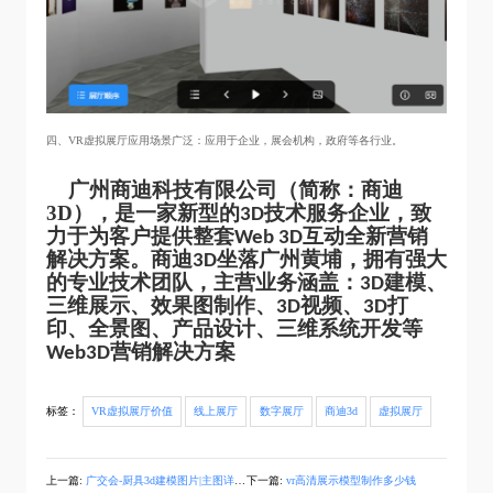
四、VR虚拟展厅应用场景广泛：应用于企业，展会机构，政府等各行业。
广州商迪科技有限公司（简称：
商迪
3D
），是一家新型的
技术服务企业，致
3D
力于为客户提供整套
互动全新营销
Web 3D
解决方案。商迪
坐落广州黄埔，拥有强大
3D
的专业技术团队，主营业务涵盖：
建模、
3D
三维展示、效果图制作、
视频、
打
3D
3D
印、全景图、产品设计、三维系统开发等
营销解决方案
Web3D
标签：
VR虚拟展厅价值
线上展厅
数字展厅
商迪3d
虚拟展厅
上一篇:
广交会-厨具3d建模图片|主图详情页设计
下一篇:
vr高清展示模型制作多少钱