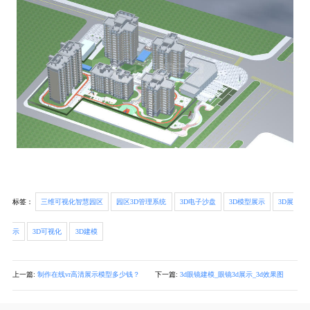
标签：
三维可视化智慧园区
园区3D管理系统
3D电子沙盘
3D模型展示
3D展
示
3D可视化
3D建模
上一篇:
制作在线vr高清展示模型多少钱？
下一篇:
3d眼镜建模_眼镜3d展示_3d效果图